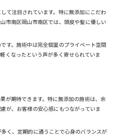
として注目されています。特に無添加にこだわ
術
岡山市南区岡山市南区では、頭皮や髪に優しい
めです。施術中は完全個室のプライベート空間
心感
も軽くなったという声が多く寄せられていま
説
ント
由
効果が期待できます。特に無添加の施術は、余
を
配慮が、お客様の安心感にもつながっていま
ン
が多く、定期的に通うことで心身のバランスが