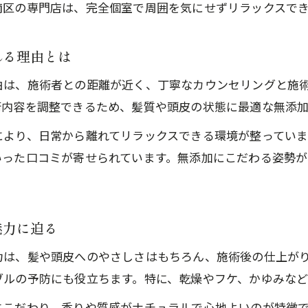
岡山の個人サロンで体験する休日の癒しヘッドスパ
南区の専門店は、完全個室で周囲を気にせずリラックスで
頭浸浴付きヘッドスパで休日の疲れをリフレッシュ
カップルや友人と楽しむペアヘッドスパの魅力
れる理由とは
カップルで体感する岡山ヘッドスパの特別なひとと
由は、施術者との距離が近く、丁寧なカウンセリングと施
ペアで楽しめるヘッドスパが岡山で人気の理由とは
術内容を調整できるため、髪質や頭皮の状態に最適な無添
友人と過ごす無添加ヘッドスパで心身をリフレッシ
により、日常から離れてリラックスできる環境が整ってい
岡山の個人サロンで叶うペアヘッドスパ体験の魅力
いった口コミが寄せられています。無添加にこだわる姿勢
ペアヘッドスパで共有する癒しの時間と安心感
完全個室サロンで心ゆくまで味わう深い安らぎ
魅力に迫る
完全個室ヘッドスパサロンの深い安らぎを体感
無添加ヘッドスパが叶えるプライベートな癒し空間
力は、髪や頭皮へのやさしさはもちろん、施術後の仕上が
岡山の個人サロンで味わう極上のリラクゼーション
ブルの予防にも役立ちます。特に、乾燥やフケ、かゆみな
ヘッドスパを完全個室で受ける安心感とリラックス
にこだわり、香りや質感がナチュラルで心地よいのが特徴