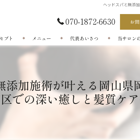
ヘッドスパと無添
070-1872-6630
お問
セプト
メニュー
代表あいさつ
当サロン
完全個室
ドライ
無添加施術が叶える岡山県
フェイシャ
南区での深い癒しと髪質ケア
眼精疲労
自律神経