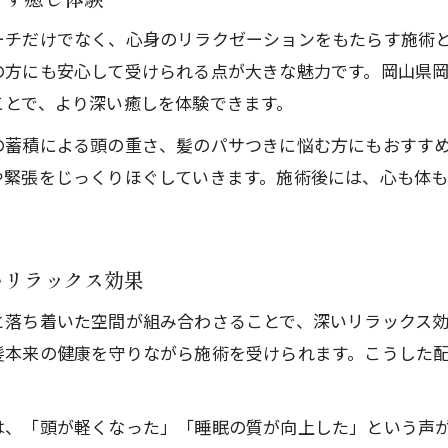
頭皮洗浄や毛穴ケアが叶うヘッドスパ施術の効果
ーチだけでなく、心身のリラクゼーションをもたらす施術
リラクゼーションと髪質アップを両立する無添加技
の方にも安心して受けられる点が大きな魅力です。岡山県
頭皮ケアを重視する方へ無添加施術の魅力解説
ことで、より深い癒しを体験できます。
無添加ヘッドスパで叶う頭皮ケアの新常識を紹介
の蓄積による頭の重さ、髪のパサつきに悩む方にもおすす
岡山の個人サロンで体験する無添加ヘッドスパの安
や緊張をじっくりほぐしていきます。施術後には、心も体
ヘッドスパが頭皮環境に与える無添加効果を徹底解
敏感肌にも優しい無添加ヘッドスパのおすすめポイ
頭皮トラブル改善に無添加ヘッドスパが選ばれる理
いリラックス効果
岡山で極上ヘッドスパを体感する休日のすすめ
と落ち着いた空間が組み合わさることで、深いリラックス
休日は岡山のヘッドスパで心身をリセットする時間
髪本来の健康を守りながら施術を受けられます。こうした
無添加ヘッドスパで叶う上質な休日リラクゼーショ
ヘッドスパ専門店で過ごす贅沢な休日の過ごし方
は、「頭が軽くなった」「睡眠の質が向上した」という声