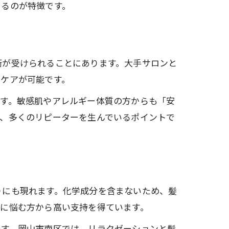
きるのが特徴です。
き
術が受けられることにあります。大手サロンと
加ケアが可能です。
ュ
ます。敏感肌やアレルギー体質の方からも「安
が、多くのリピーターを生んでいるポイントで
りにも現れます。化学成分を含まないため、髪
どに悩む方から高い支持を得ています。
効果
です。岡山市南区では、リラクゼーションと髪