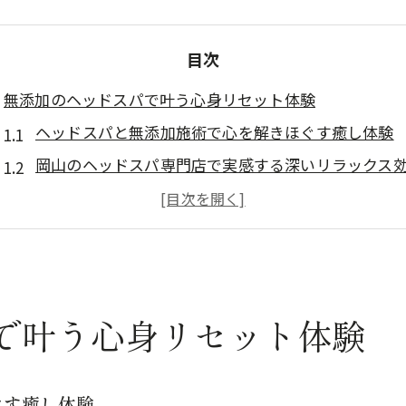
目次
無添加のヘッドスパで叶う心身リセット体験
ヘッドスパと無添加施術で心を解きほぐす癒し体験
岡山のヘッドスパ専門店で実感する深いリラックス
個人サロンの無添加ヘッドスパが選ばれる理由とは
岡山でおすすめの無添加ヘッドスパの魅力に迫る
ヘッドスパで心身のバランスを整える無添加ケアと
ヘッドスパが髪と頭皮に与える癒しの力とは
で叶う心身リセット体験
ヘッドスパの無添加施術が髪質改善に導く仕組み
岡山市のヘッドスパで頭皮環境を健やかに保つ秘密
無添加のヘッドスパで頭皮の硬さやパサつきをケア
ぐす癒し体験